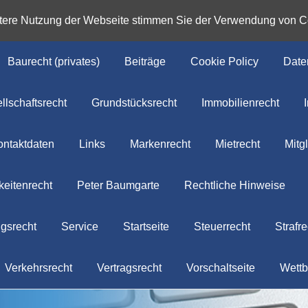
itere Nutzung der Webseite stimmen Sie der Verwendung von C
Baurecht (privates)
Beiträge
Cookie Policy
Date
llschaftsrecht
Grundstücksrecht
Immobilienrecht
ontaktdaten
Links
Markenrecht
Mietrecht
Mitg
eitenrecht
Peter Baumgarte
Rechtliche Hinweise
gsrecht
Service
Startseite
Steuerrecht
Strafre
Verkehrsrecht
Vertragsrecht
Vorschaltseite
Wettb