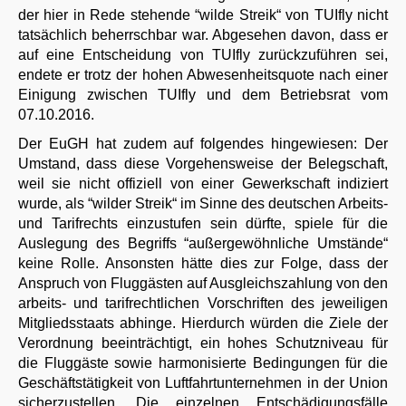
der hier in Rede stehende “wilde Streik“ von TUIfly nicht
tatsächlich beherrschbar war. Abgesehen davon, dass er
auf eine Entscheidung von TUIfly zurückzuführen sei,
endete er trotz der hohen Abwesenheitsquote nach einer
Einigung zwischen TUIfly und dem Betriebsrat vom
07.10.2016.
Der EuGH hat zudem auf folgendes hingewiesen: Der
Umstand, dass diese Vorgehensweise der Belegschaft,
weil sie nicht offiziell von einer Gewerkschaft indiziert
wurde, als “wilder Streik“ im Sinne des deutschen Arbeits-
und Tarifrechts einzustufen sein dürfte, spiele für die
Auslegung des Begriffs “außergewöhnliche Umstände“
keine Rolle. Ansonsten hätte dies zur Folge, dass der
Anspruch von Fluggästen auf Ausgleichszahlung von den
arbeits- und tarifrechtlichen Vorschriften des jeweiligen
Mitgliedsstaats abhinge. Hierdurch würden die Ziele der
Verordnung beeinträchtigt, ein hohes Schutzniveau für
die Fluggäste sowie harmonisierte Bedingungen für die
Geschäftstätigkeit von Luftfahrtunternehmen in der Union
sicherzustellen. Die einzelnen Entschädigungsfälle